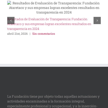
U
Resultados de Evaluación de Transparencia: Fundación
I
Ataretaco y sus empresas logran excelentes resultados en
s
transparencia en 2024
abril 21st, 2026
|
Sin comentarios
La Fundación tiene por objeto todas aquellas actuaciones y
actividades encaminadas a la formación integral,
especialmente profesional y ocupacional, y a la inserción-