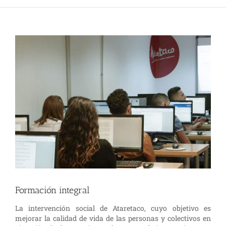
Ver
imagen
más
grande
Formación integral
La intervención social de Ataretaco, cuyo objetivo es
mejorar la calidad de vida de las personas y colectivos en