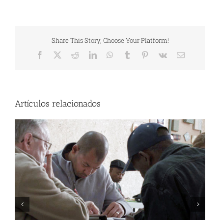
Share This Story, Choose Your Platform!
Facebook
X
Reddit
LinkedIn
WhatsApp
Tumblr
Pinterest
Vk
Correo
electrónico
Artículos relacionados