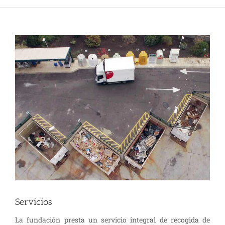
Ver
imagen
más
grande
Servicios
La fundación presta un servicio integral de recogida de