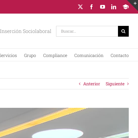
X
Facebook
YouTube
LinkedIn
Campus
Virtual
Buscar:
Inserción Sociolaboral
Servicios
Grupo
Compliance
Comunicación
Contacto
Anterior
Siguiente