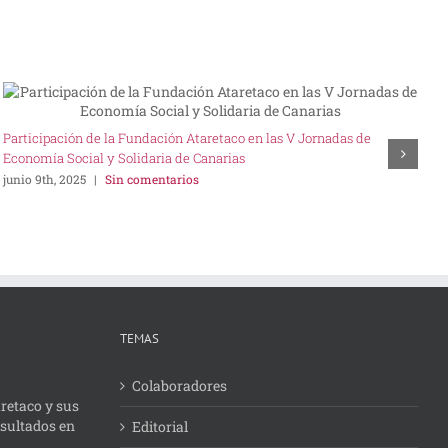
Participación de la Fundación Ataretaco en las V Jornadas de
E
Economía Social y Solidaria de Canarias
A
junio 9th, 2025
|
Sin comentarios
b
m
TEMAS
Colaboradores
retaco y sus
esultados en
Editorial