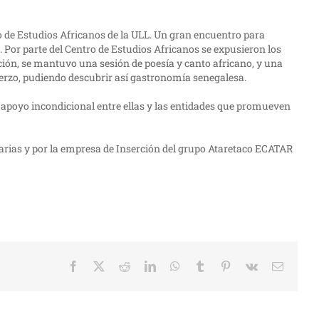
ro de Estudios Africanos de la ULL. Un gran encuentro para
Por parte del Centro de Estudios Africanos se expusieron los
ción, se mantuvo una sesión de poesía y canto africano, y una
erzo, pudiendo descubrir así gastronomía senegalesa.
l apoyo incondicional entre ellas y las entidades que promueven
anarias y por la empresa de Inserción del grupo Ataretaco ECATAR
Facebook
X
Reddit
LinkedIn
WhatsApp
Tumblr
Pinterest
Vk
Correo
electrón