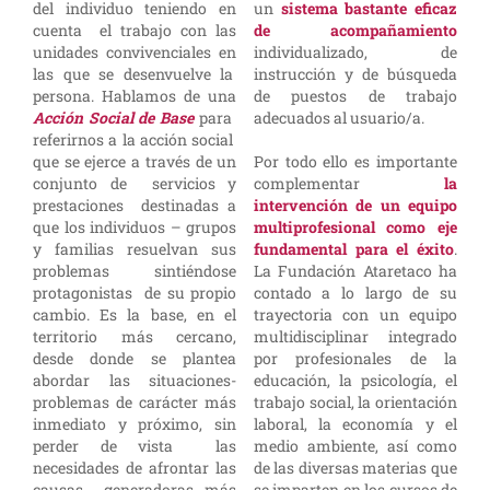
del individuo teniendo en
un
sistema bastante eficaz
cuenta el trabajo con las
de acompañamiento
unidades convivenciales en
individualizado, de
las que se desenvuelve la
instrucción y de búsqueda
persona. Hablamos de una
de puestos de trabajo
Acción Social de Base
para
adecuados al usuario/a.
referirnos a la acción social
que se ejerce a través de un
Por todo ello es importante
conjunto de servicios y
complementar
la
prestaciones destinadas a
intervención de un equipo
que los individuos – grupos
multiprofesional como eje
y familias resuelvan sus
fundamental para el éxito
.
problemas sintiéndose
La Fundación Ataretaco ha
protagonistas de su propio
contado a lo largo de su
cambio. Es la base, en el
trayectoria con un equipo
territorio más cercano,
multidisciplinar integrado
desde donde se plantea
por profesionales de la
abordar las situaciones-
educación, la psicología, el
problemas de carácter más
trabajo social, la orientación
inmediato y próximo, sin
laboral, la economía y el
perder de vista las
medio ambiente, así como
necesidades de afrontar las
de las diversas materias que
causas generadoras más
se imparten en los cursos de