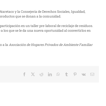
aretaco y la Consejería de Derechos Sociales, Igualdad,
s productos que se donan a la comunidad.
articipación en un taller pre-laboral de reciclaje de residuos.
) a los que se le da una nueva oportunidad al convertirlos en
o a la
Asociación de Hogares Privados de Ambiente Familiar
Facebook
X
Reddit
LinkedIn
WhatsApp
Tumblr
Pinterest
Vk
Correo
electrón