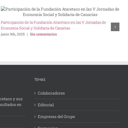
Participación de la Fundación Ataretaco en las V Jornadas de
E
Economía Social y Solidaria de Canarias
A
junio 9th, 2025
|
Sin comentarios
b
m
TEMAS
Colaboradores
retaco y sus
esultados en
Editorial
Empresas del Grupo