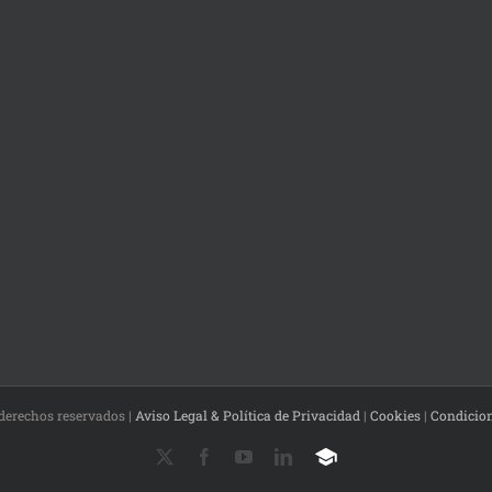
 derechos reservados |
Aviso Legal & Política de Privacidad
|
Cookies
|
Condicio
X
Facebook
YouTube
LinkedIn
Campus
Virtual