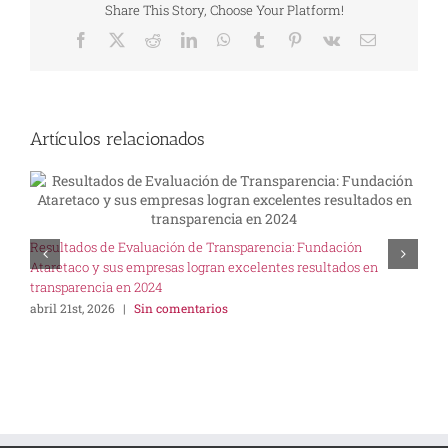
Share This Story, Choose Your Platform!
Facebook
X
Reddit
LinkedIn
WhatsApp
Tumblr
Pinterest
Vk
Correo
electrónico
Artículos relacionados
U
Resultados de Evaluación de Transparencia: Fundación
I
Ataretaco y sus empresas logran excelentes resultados en
s
transparencia en 2024
abril 21st, 2026
|
Sin comentarios