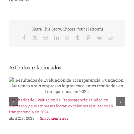
Share This Story, Choose Your Platform!
Facebook
X
Reddit
LinkedIn
WhatsApp
Tumblr
Pinterest
Vk
Correo
electrónico
Artículos relacionados
U
Resultados de Evaluación de Transparencia: Fundación
I
Ataretaco y sus empresas logran excelentes resultados en
s
transparencia en 2024
abril 21st, 2026
|
Sin comentarios