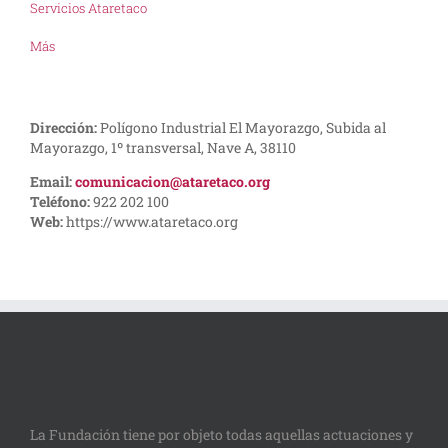
Servicios Ataretaco
Más
Dirección:
Polígono Industrial El Mayorazgo, Subida al
Mayorazgo, 1º transversal, Nave A, 38110
Email:
comunicacion@ataretaco.org
Teléfono:
922 202 100
Web:
https://www.ataretaco.org
La Fundación tiene por objeto todas aquellas actuaciones y