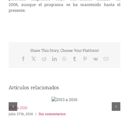
2006, aunque el programa se ha mantenido hasta el
presente.
Share This Story, Choose Your Platform!
Facebook
X
Reddit
LinkedIn
WhatsApp
Tumblr
Pinterest
Vk
Correo
electrónico
Artículos relacionados
2013 a 2016
2
julio 27th, 2016
|
Sin comentarios
d