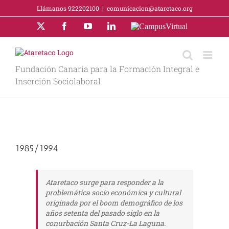
Saltar
Llámanos 922202100
|
comunicacion@ataretaco.org
al
contenido
X
Facebook
YouTube
LinkedIn
Campus
Virtual
Fundación Canaria para la Formación Integral e
Inserción Sociolaboral
Ver
imagen
1985/1994
más
grande
Ataretaco surge para responder a la
problemática socio económica y cultural
originada por el boom demográfico de los
años setenta del pasado siglo en la
conurbación Santa Cruz­-La Laguna.