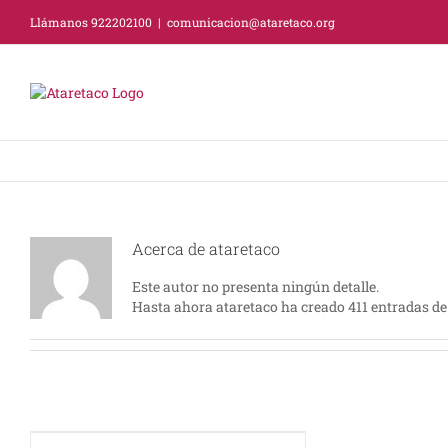
Saltar
Llámanos 922202100
|
comunicacion@ataretaco.org
al
contenido
Acerca de
ataretaco
Este autor no presenta ningún detalle.
Hasta ahora ataretaco ha creado 411 entradas de