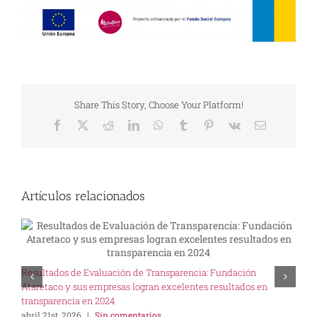
Share This Story, Choose Your Platform!
Facebook
X
Reddit
LinkedIn
WhatsApp
Tumblr
Pinterest
Vk
Correo
electrónico
Artículos relacionados
U
Resultados de Evaluación de Transparencia: Fundación
I
Ataretaco y sus empresas logran excelentes resultados en
s
transparencia en 2024
abril 21st, 2026
|
Sin comentarios