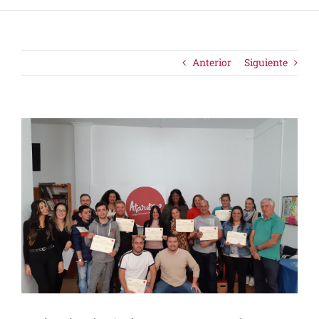
Anterior
Siguiente
Ver
imagen
más
grande