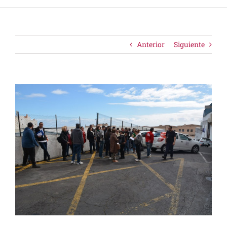
Anterior
Siguiente
Ver
imagen
más
grande