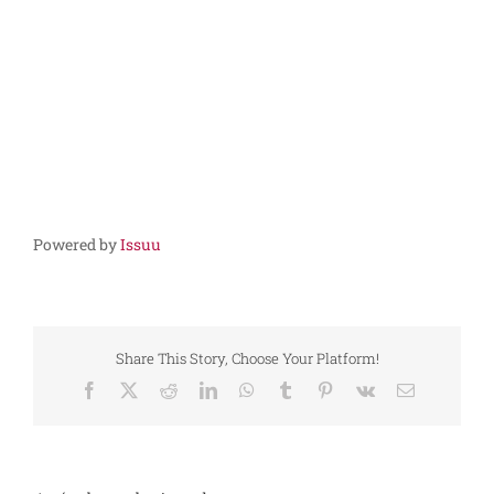
Powered by
Issuu
Share This Story, Choose Your Platform!
Facebook
X
Reddit
LinkedIn
WhatsApp
Tumblr
Pinterest
Vk
Correo
electrónico