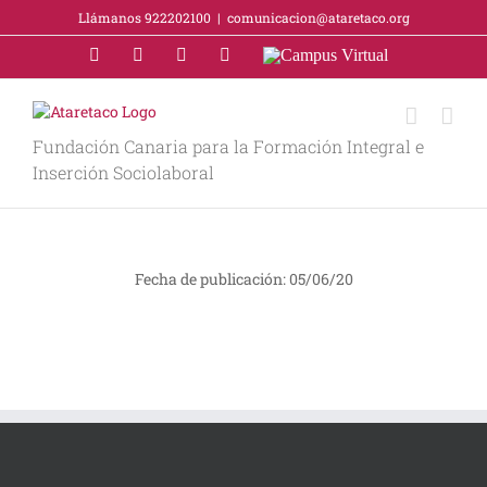
Saltar
Llámanos 922202100
|
comunicacion@ataretaco.org
al
contenido
X
Facebook
YouTube
LinkedIn
Campus
Virtual
Fundación Canaria para la Formación Integral e
Inserción Sociolaboral
Fecha de publicación: 05/06/20