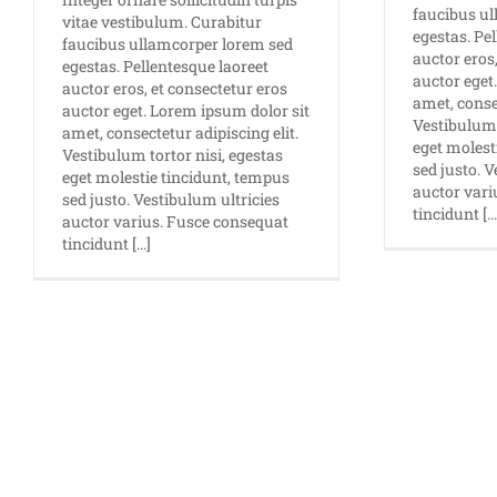
faucibus u
vitae vestibulum. Curabitur
egestas. Pe
faucibus ullamcorper lorem sed
auctor eros
egestas. Pellentesque laoreet
auctor eget
auctor eros, et consectetur eros
amet, consec
auctor eget. Lorem ipsum dolor sit
Vestibulum 
amet, consectetur adipiscing elit.
eget molest
Vestibulum tortor nisi, egestas
sed justo. V
eget molestie tincidunt, tempus
auctor vari
sed justo. Vestibulum ultricies
tincidunt [...
auctor varius. Fusce consequat
tincidunt [...]