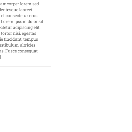
llamcorper lorem sed
llentesque laoreet
, et consectetur eros
. Lorem ipsum dolor sit
tetur adipiscing elit.
tortor nisi, egestas
ie tincidunt, tempus
estibulum ultricies
us. Fusce consequat
]