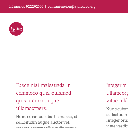
Saltar
Llámanos 922202100
|
comunicacion@ataretaco.org
al
contenido
Fusce nisi malesuada in
Integer v
commodo quis, euismod
ullamcorp
quis orci on augue
vitae nib
ullamcorpers.
Nunc euismo
sollicitudin
Nunc euismod lobortis massa, id
Integer orna
sollicitudin augue auctor vel.
vitae vesti
Integer ornare sollicitudin turpis