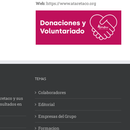
Web:
https://www.ataretaco.org
TEMAS
Colaboradores
retaco y sus
esultados en
Editorial
Empresas del Grupo
Formacion