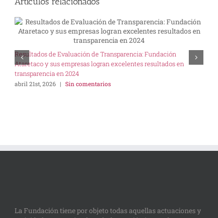
Artículos relacionados
U
Resultados de Evaluación de Transparencia: Fundación
I
Ataretaco y sus empresas logran excelentes resultados en
s
transparencia en 2024
abril 21st, 2026
|
Sin comentarios
La Fundación tiene por objeto todas aquellas actuaciones y