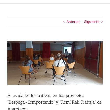
Anterior
Siguiente
Ver
imagen
más
grande
Actividades formativas en los proyectos
“Despega-Compostando” y “Romí Kalí Trabaja” de
Ataretaco