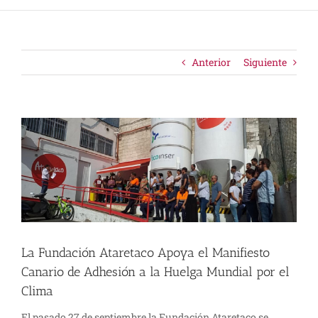
Anterior
Siguiente
Ver
imagen
más
grande
La Fundación Ataretaco Apoya el Manifiesto
Canario de Adhesión a la Huelga Mundial por el
Clima
El pasado 27 de septiembre la Fundación Ataretaco se