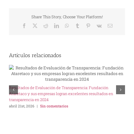
Share This Story, Choose Your Platform!
Facebook
X
Reddit
LinkedIn
WhatsApp
Tumblr
Pinterest
Vk
Correo
electrónico
Artículos relacionados
U
Resultados de Evaluación de Transparencia: Fundación
I
Ataretaco y sus empresas logran excelentes resultados en
s
transparencia en 2024
abril 21st, 2026
|
Sin comentarios