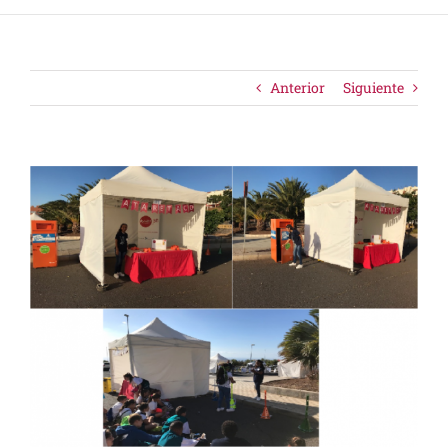
Anterior
Siguiente
Ver
imagen
más
grande