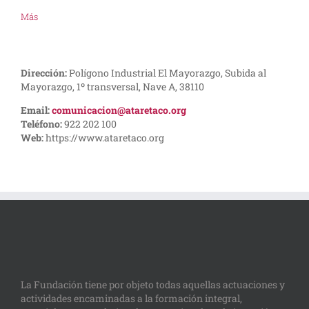
Más
Dirección:
Polígono Industrial El Mayorazgo, Subida al
Mayorazgo, 1º transversal, Nave A, 38110
Email:
comunicacion@ataretaco.org
Teléfono:
922 202 100
Web:
https://www.ataretaco.org
La Fundación tiene por objeto todas aquellas actuaciones y
actividades encaminadas a la formación integral,