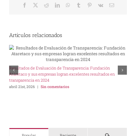
Facebook
X
Reddit
LinkedIn
WhatsApp
Tumblr
Pinterest
Vk
Correo
electrónico
Artículos relacionados
U
Resultados de Evaluación de Transparencia: Fundación
I
Ataretaco y sus empresas logran excelentes resultados en
s
transparencia en 2024
abril 21st, 2026
|
Sin comentarios
Comentarios
Popular
Reciente