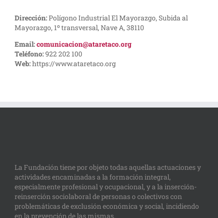
Dirección:
Polígono Industrial El Mayorazgo, Subida al
Mayorazgo, 1º transversal, Nave A, 38110
Email:
comunicacion@ataretaco.org
Teléfono:
922 202 100
Web:
https://www.ataretaco.org
La Fundación tiene por objeto todas aquellas actuaciones y
actividades encaminadas a la formación integral,
especialmente profesional y ocupacional, y a la inserción-
reinserción sociolaboral de personas o colectivos con
problemáticas de exclusión económica y social, incidiendo
en la prevención de las mismas.