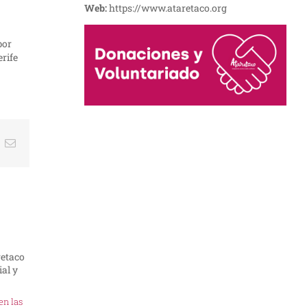
Web:
https://www.ataretaco.org
por
rife
t
k
Correo
electrónico
en las
La Fundació