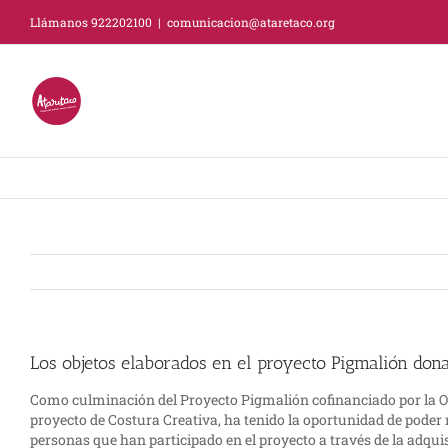
Saltar
Llámanos 922202100
|
comunicacion@ataretaco.org
al
contenido
Los objetos elaborados en el proyecto Pigmalión don
Como culminación del Proyecto Pigmalión cofinanciado por la Obr
proyecto de Costura Creativa, ha tenido la oportunidad de poder 
personas que han participado en el proyecto a través de la adqui