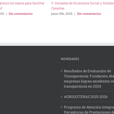
rama Incorpora para facilitar
V Jornadas de Economía Social y Solidar
ad
Canarias
025
|
Sin comentarios
junio 9th, 2025
|
Sin comentarios
NOVEDADES
Resultados de Evaluación de
Transparencia: Fundación Ata
empresas logran excelentes r
transparencia en 2024
AGROGOTERAS 2025-2026
Programa de Atención Integra
Perceptoras de Prestaciones d