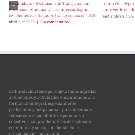
Resultados de Evaluación de Transparencia:
trampolín del prog
Fundación Ataretaco y sus empresas logran
empleos de calid
excelentes resultados en transparencia en 2024
septiembre 25th, 2
abril 21st, 2026
|
Sin comentarios
La Fundación tiene por objeto todas aquellas
actuaciones y actividades encaminadas a la
formación integral, especialmente
profesional y ocupacional, y a la inserción-
reinserción sociolaboral de personas o
colectivos con problemáticas de exclusión
económica y social, incidiendo en la
prevención de las mismas.